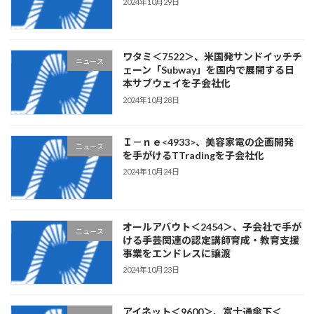
2024年10月29日
ワタミ＜7522＞、米国発サンドイッチチ
ニュース
ェーン「Subway」を国内で展開する日
本サブウェイを子会社化
2024年10月28日
Ｉ－ｎｅ<4933>、美容家電の企画開発
ニュース
を手がけるTTradingを子会社化
2024年10月24日
オールアバウト＜2454＞、子会社で手が
ニュース
ける手芸関連の認定講師育成・教育支援
事業をエンドレスに譲渡
2024年10月23日
アイネット＜9600＞、富士通傘下＜