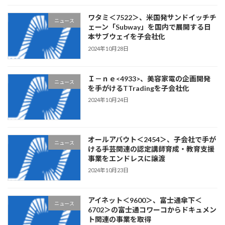
ワタミ＜7522＞、米国発サンドイッチチ
ニュース
ェーン「Subway」を国内で展開する日
本サブウェイを子会社化
2024年10月28日
Ｉ－ｎｅ<4933>、美容家電の企画開発
ニュース
を手がけるTTradingを子会社化
2024年10月24日
オールアバウト＜2454＞、子会社で手が
ニュース
ける手芸関連の認定講師育成・教育支援
事業をエンドレスに譲渡
2024年10月23日
アイネット＜9600＞、富士通傘下＜
ニュース
6702＞の富士通コワーコからドキュメン
ト関連の事業を取得