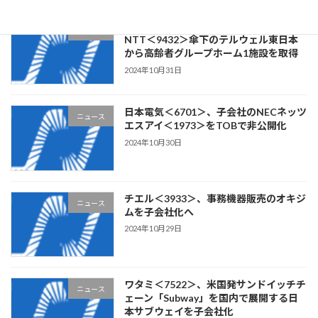
リビングプラットフォーム＜7091＞、
ニュース
NTT＜9432＞傘下のテルウェル東日本
から高齢者グループホーム1施設を取得
2024年10月31日
日本電気＜6701＞、子会社のNECネッツ
ニュース
エスアイ＜1973＞をTOBで非公開化
2024年10月30日
チエル＜3933＞、事務機器販売のオキジ
ニュース
ムを子会社化へ
2024年10月29日
ワタミ＜7522＞、米国発サンドイッチチ
ニュース
ェーン「Subway」を国内で展開する日
本サブウェイを子会社化