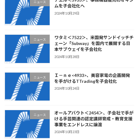
ニュース
ムを子会社化へ
2024年10月29日
ワタミ＜7522＞、米国発サンドイッチチ
ニュース
ェーン「Subway」を国内で展開する日
本サブウェイを子会社化
2024年10月28日
Ｉ－ｎｅ<4933>、美容家電の企画開発
ニュース
を手がけるTTradingを子会社化
2024年10月24日
オールアバウト＜2454＞、子会社で手が
ニュース
ける手芸関連の認定講師育成・教育支援
事業をエンドレスに譲渡
2024年10月23日