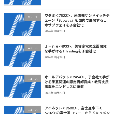
ワタミ＜7522＞、米国発サンドイッチチ
ニュース
ェーン「Subway」を国内で展開する日
本サブウェイを子会社化
2024年10月28日
Ｉ－ｎｅ<4933>、美容家電の企画開発
ニュース
を手がけるTTradingを子会社化
2024年10月24日
オールアバウト＜2454＞、子会社で手が
ニュース
ける手芸関連の認定講師育成・教育支援
事業をエンドレスに譲渡
2024年10月23日
アイネット＜9600＞、富士通傘下＜
ニュース
6702＞の富士通コワーコからドキュメン