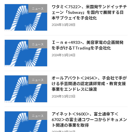
ワタミ＜7522＞、米国発サンドイッチチ
ニュース
ェーン「Subway」を国内で展開する日
本サブウェイを子会社化
2024年10月28日
Ｉ－ｎｅ<4933>、美容家電の企画開発
ニュース
を手がけるTTradingを子会社化
2024年10月24日
オールアバウト＜2454＞、子会社で手が
ニュース
ける手芸関連の認定講師育成・教育支援
事業をエンドレスに譲渡
2024年10月23日
アイネット＜9600＞、富士通傘下＜
ニュース
6702＞の富士通コワーコからドキュメン
ト関連の事業を取得
2024年10月21日