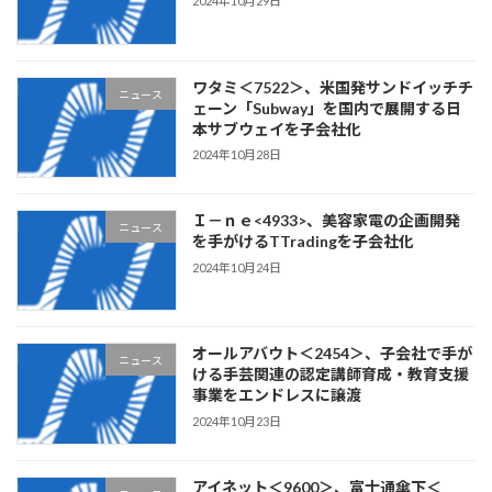
2024年10月29日
ワタミ＜7522＞、米国発サンドイッチチ
ニュース
ェーン「Subway」を国内で展開する日
本サブウェイを子会社化
2024年10月28日
Ｉ－ｎｅ<4933>、美容家電の企画開発
ニュース
を手がけるTTradingを子会社化
2024年10月24日
オールアバウト＜2454＞、子会社で手が
ニュース
ける手芸関連の認定講師育成・教育支援
事業をエンドレスに譲渡
2024年10月23日
アイネット＜9600＞、富士通傘下＜