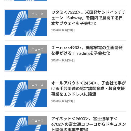
ワタミ＜7522＞、米国発サンドイッチチ
ニュース
ェーン「Subway」を国内で展開する日
本サブウェイを子会社化
2024年10月28日
Ｉ－ｎｅ<4933>、美容家電の企画開発
ニュース
を手がけるTTradingを子会社化
2024年10月24日
オールアバウト＜2454＞、子会社で手が
ニュース
ける手芸関連の認定講師育成・教育支援
事業をエンドレスに譲渡
2024年10月23日
アイネット＜9600＞、富士通傘下＜
ニュース
6702＞の富士通コワーコからドキュメン
ト関連の事業を取得