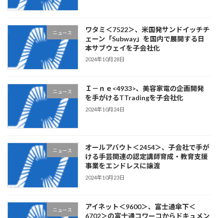
ワタミ＜7522＞、米国発サンドイッチチ
ニュース
ェーン「Subway」を国内で展開する日
本サブウェイを子会社化
2024年10月28日
Ｉ－ｎｅ<4933>、美容家電の企画開発
ニュース
を手がけるTTradingを子会社化
2024年10月24日
オールアバウト＜2454＞、子会社で手が
ニュース
ける手芸関連の認定講師育成・教育支援
事業をエンドレスに譲渡
2024年10月23日
アイネット＜9600＞、富士通傘下＜
ニュース
6702＞の富士通コワーコからドキュメン