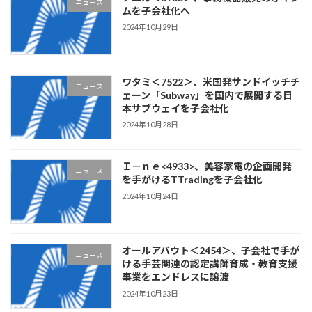
ニュース
ムを子会社化へ
2024年10月29日
ワタミ＜7522＞、米国発サンドイッチチ
ニュース
ェーン「Subway」を国内で展開する日
本サブウェイを子会社化
2024年10月28日
Ｉ－ｎｅ<4933>、美容家電の企画開発
ニュース
を手がけるTTradingを子会社化
2024年10月24日
オールアバウト＜2454＞、子会社で手が
ニュース
ける手芸関連の認定講師育成・教育支援
事業をエンドレスに譲渡
2024年10月23日