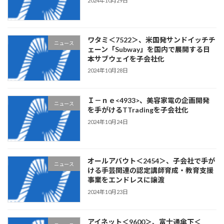
2024年10月29日
ワタミ＜7522＞、米国発サンドイッチチ
ニュース
ェーン「Subway」を国内で展開する日
本サブウェイを子会社化
2024年10月28日
Ｉ－ｎｅ<4933>、美容家電の企画開発
ニュース
を手がけるTTradingを子会社化
2024年10月24日
オールアバウト＜2454＞、子会社で手が
ニュース
ける手芸関連の認定講師育成・教育支援
事業をエンドレスに譲渡
2024年10月23日
アイネット＜9600＞、富士通傘下＜