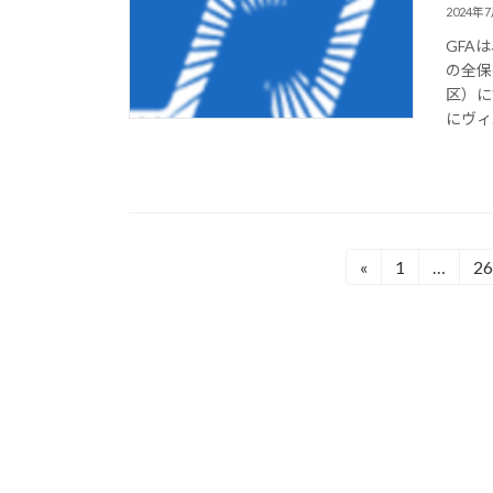
2024年
GFA
の全保
区）に
にヴィエ
投
«
1
…
26
固
固
定
定
稿
ペ
ペ
の
ー
ー
ジ
ジ
ペ
ー
ジ