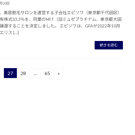
7月20日
は、美容脱毛サロンを運営する子会社エピソワ（東京都千代田区）
有株式33.3％を、同業のMIT（旧ミュゼプラチナム、東京都大田
譲渡することを決定しました。 エピソワは、GFAが2022年10月
リス […]
続きを読む
27
28
…
65
»
固
固
固
定
定
定
ペ
ペ
ペ
ー
ー
ー
ジ
ジ
ジ