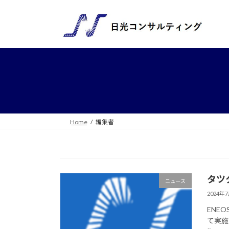
コ
ナ
ン
ビ
テ
ゲ
ン
ー
ツ
シ
へ
ョ
ス
ン
キ
に
ッ
移
プ
動
Home
編集者
タツ
ニュース
2024年
ENE
て実施