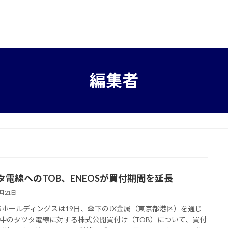
編集者
タ電線へのTOB、ENEOSが買付期間を延長
7月21日
OSホールディングスは19日、傘下のJX金属（東京都港区）を通じ
中のタツタ電線に対する株式公開買付け（TOB）について、買付