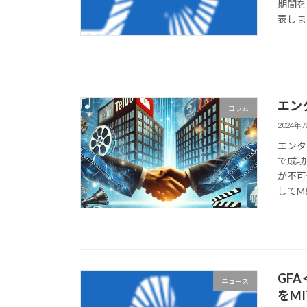
期間を
表しま
エン
コラム
2024年
エンタ
で成功
が不可
してM&
GF
ニュース
をM