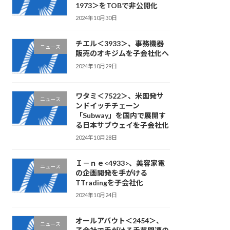
1973＞をTOBで非公開化
2024年10月30日
チエル＜3933＞、事務機器
ニュース
販売のオキジムを子会社化へ
2024年10月29日
ワタミ＜7522＞、米国発サ
ニュース
ンドイッチチェーン
「Subway」を国内で展開す
る日本サブウェイを子会社化
2024年10月28日
Ｉ－ｎｅ<4933>、美容家電
ニュース
の企画開発を手がける
TTradingを子会社化
2024年10月24日
オールアバウト＜2454＞、
ニュース