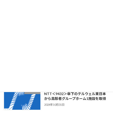
宣言について
ー
2024年11月26日
ジ
送
極東開発工業＜7226＞、オーストラリア
り
ニュース
の特装車メーカーSTGを子会社化
2024年11月13日
クラウドワークス＜3900＞、ステム構
ニュース
築・Webアプリケーション開発の
CLOCK・ITを子会社化
2024年11月1日
リビングプラットフォーム＜7091＞、
ニュース
NTT＜9432＞傘下のテルウェル東日本
から高齢者グループホーム1施設を取得
2024年10月31日