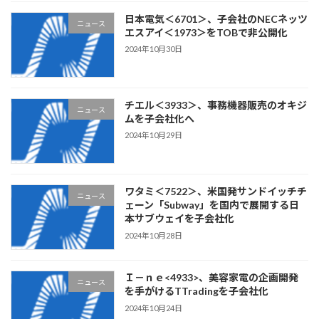
日本電気＜6701＞、子会社のNECネッツ
ニュース
エスアイ＜1973＞をTOBで非公開化
2024年10月30日
チエル＜3933＞、事務機器販売のオキジ
ニュース
ムを子会社化へ
2024年10月29日
ワタミ＜7522＞、米国発サンドイッチチ
ニュース
ェーン「Subway」を国内で展開する日
本サブウェイを子会社化
2024年10月28日
Ｉ－ｎｅ<4933>、美容家電の企画開発
ニュース
を手がけるTTradingを子会社化
2024年10月24日