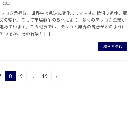
7月18日
テレコム業界は、世界中で急速に変化しています。技術の進歩、顧
ズの変化、そして市場競争の激化により、多くのテレコム企業が
進めています。この記事では、テレコム業界の統合がどのように
ているか、その背景と […]
続きを読む
7
8
9
…
19
»
固
固
固
固
定
定
定
定
ペ
ペ
ペ
ペ
ー
ー
ー
ー
ジ
ジ
ジ
ジ