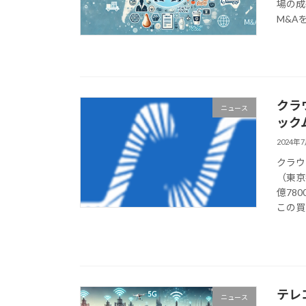
場の成
M&Aを
クラ
ニュース
ック
2024年
クラウ
（東京
億78
この買
テレ
ニュース