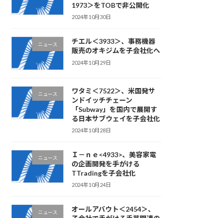
1973＞をTOBで非公開化
2024年10月30日
チエル＜3933＞、事務機器
ニュース
販売のオキジムを子会社化へ
2024年10月29日
ワタミ＜7522＞、米国発サ
ニュース
ンドイッチチェーン
「Subway」を国内で展開す
る日本サブウェイを子会社化
2024年10月28日
Ｉ－ｎｅ<4933>、美容家電
ニュース
の企画開発を手がける
TTradingを子会社化
2024年10月24日
オールアバウト＜2454＞、
ニュース