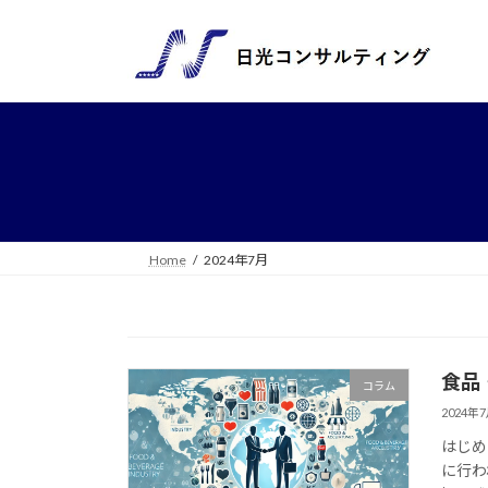
コ
ナ
ン
ビ
テ
ゲ
ン
ー
ツ
シ
へ
ョ
ス
ン
キ
に
ッ
移
プ
動
Home
2024年7月
食品
コラム
2024年
はじめ
に行わ