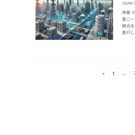
2024年
序章 
客ニー
統合を
進行し
投
«
1
…
固
定
稿
ペ
の
ー
ジ
ペ
ー
ジ