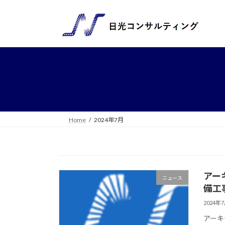
コ
ナ
ン
ビ
テ
ゲ
ン
ー
ツ
シ
へ
ョ
ス
ン
キ
に
ッ
移
プ
動
Home
2024年7月
アー
ニュース
備工
2024年
アーキ