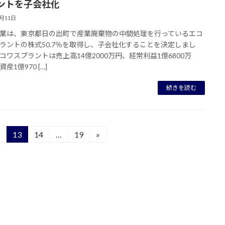
ントを子会社化
7月11日
業は、東京都日の出町で産業廃棄物の中間処理を行っているエコ
ラントの株式50.7％を取得し、子会社化することを決定しまし
コワスプラントは売上高14億2000万円、経常利益1億6800万
産1億970 […]
続きを読む
13
14
…
19
»
固
固
固
定
定
定
ペ
ペ
ペ
ー
ー
ー
ジ
ジ
ジ