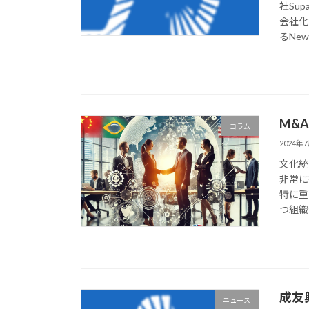
社Su
会社化
るNew 
M&
コラム
2024年
文化統
非常に
特に重
つ組織
成友
ニュース