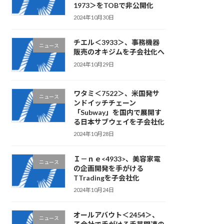
1973＞をTOBで非公開化
2024年10月30日
チエル＜3933＞、事務機器
ニュース
販売のオキジムを子会社化へ
2024年10月29日
ワタミ＜7522＞、米国発サ
ニュース
ンドイッチチェーン
「Subway」を国内で展開す
る日本サブウェイを子会社化
2024年10月28日
Ｉ－ｎｅ<4933>、美容家電
ニュース
の企画開発を手がける
TTradingを子会社化
2024年10月24日
オールアバウト＜2454＞、
ニュース