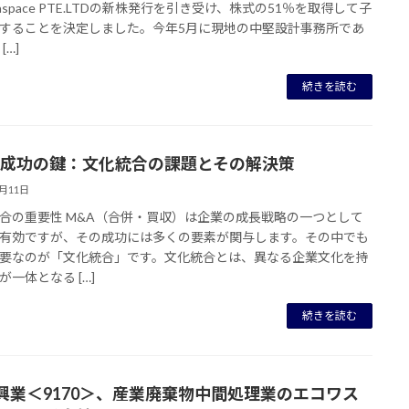
paspace PTE.LTDの新株発行を引き受け、株式の51％を取得して子
することを決定しました。今年5月に現地の中堅設計事務所であ
[…]
続きを読む
A成功の鍵：文化統合の課題とその解決策
7月11日
合の重要性 M&A（合併・買収）は企業の成長戦略の一つとして
有効ですが、その成功には多くの要素が関与します。その中でも
要なのが「文化統合」です。文化統合とは、異なる企業文化を持
が一体となる […]
続きを読む
興業＜9170＞、産業廃棄物中間処理業のエコワス