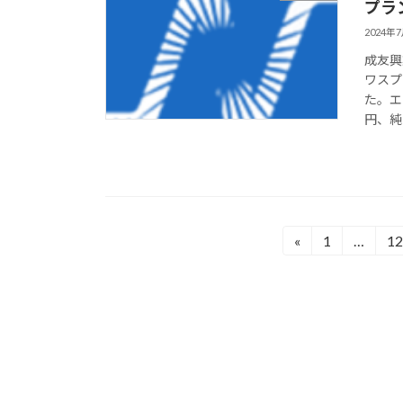
プラ
2024年
成友興
ワスプ
た。エ
円、純資
投
«
1
…
12
固
固
定
定
稿
ペ
ペ
の
ー
ー
ジ
ジ
ペ
ー