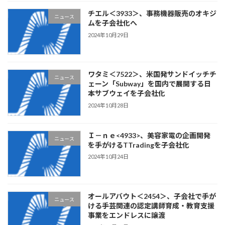
チエル＜3933＞、事務機器販売のオキジ
ニュース
ムを子会社化へ
2024年10月29日
ワタミ＜7522＞、米国発サンドイッチチ
ニュース
ェーン「Subway」を国内で展開する日
本サブウェイを子会社化
2024年10月28日
Ｉ－ｎｅ<4933>、美容家電の企画開発
ニュース
を手がけるTTradingを子会社化
2024年10月24日
オールアバウト＜2454＞、子会社で手が
ニュース
ける手芸関連の認定講師育成・教育支援
事業をエンドレスに譲渡