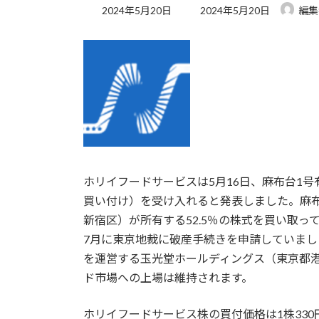
最
2024年5月20日
2024年5月20日
編集
終
更
新
日
時
:
ホリイフードサービスは5月16日、麻布台1
買い付け）を受け入れると発表しました。麻布
新宿区）が所有する52.5％の株式を買い取っ
7月に東京地裁に破産手続きを申請していまし
を運営する玉光堂ホールディングス（東京都
ド市場への上場は維持されます。
ホリイフードサービス株の買付価格は1株330