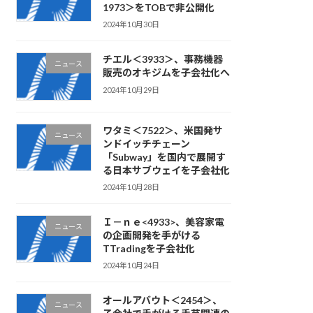
1973＞をTOBで非公開化
2024年10月30日
チエル＜3933＞、事務機器
ニュース
販売のオキジムを子会社化へ
2024年10月29日
ワタミ＜7522＞、米国発サ
ニュース
ンドイッチチェーン
「Subway」を国内で展開す
る日本サブウェイを子会社化
2024年10月28日
Ｉ－ｎｅ<4933>、美容家電
ニュース
の企画開発を手がける
TTradingを子会社化
2024年10月24日
オールアバウト＜2454＞、
ニュース