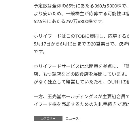
予定数は全体の65％にあたる368万5300株
より安いため、一般株主が応募する可能性は低
52.5％にあたる297万6800株です。
ホリイフードはこのTOBに賛同し、応募する
5月17日から6月13日までの20営業日で、
です。
ホリイフードサービスは北関東を拠点に、「隠
店、もつ鍋店などの飲食店を展開しています。
がなく独立して経営していたため、OUNHの
一方、玉光堂ホールディングスが主要組合員で
イフード株を売却するための入札手続きで選
ニュース
カテゴリー