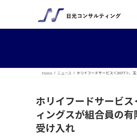
コ
ナ
ン
ビ
テ
ゲ
ン
ー
ツ
シ
へ
ョ
ス
ン
キ
に
ッ
移
プ
動
Home
ニュース
ホリイフードサービス＜3077＞、
ホリイフードサービス＜
ィングスが組合員の有
受け入れ