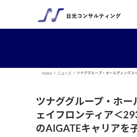
コ
ナ
ン
ビ
テ
ゲ
ン
ー
ツ
シ
へ
ョ
ス
ン
キ
に
ッ
移
プ
動
Home
ニュース
ツナググループ・ホールディングス＜6
ツナググループ・ホール
ェイフロンティア＜29
のAIGATEキャリアを