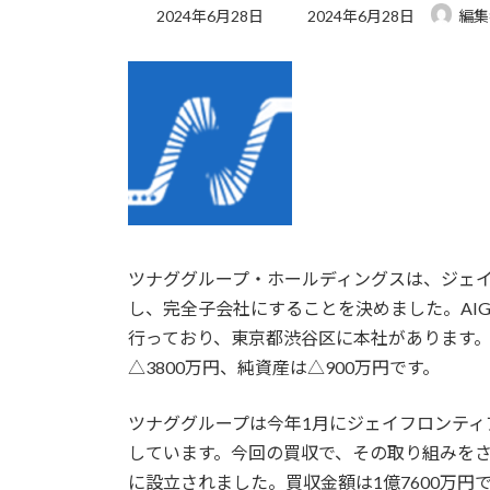
最
2024年6月28日
2024年6月28日
編集
終
更
新
日
時
:
ツナググループ・ホールディングスは、ジェイ
し、完全子会社にすることを決めました。AI
行っており、東京都渋谷区に本社があります。2
△3800万円、純資産は△900万円です。
ツナググループは今年1月にジェイフロンテ
しています。今回の買収で、その取り組みをさら
に設立されました。買収金額は1億7600万円で