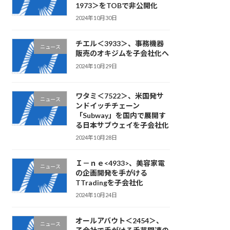
1973＞をTOBで非公開化
2024年10月30日
チエル＜3933＞、事務機器
ニュース
販売のオキジムを子会社化へ
2024年10月29日
ワタミ＜7522＞、米国発サ
ニュース
ンドイッチチェーン
「Subway」を国内で展開す
る日本サブウェイを子会社化
2024年10月28日
Ｉ－ｎｅ<4933>、美容家電
ニュース
の企画開発を手がける
TTradingを子会社化
2024年10月24日
オールアバウト＜2454＞、
ニュース