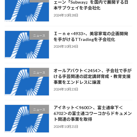
ェーン「Subway」を国内で展開する日
本サブウェイを子会社化
2024年10月28日
Ｉ－ｎｅ<4933>、美容家電の企画開発
ニュース
を手がけるTTradingを子会社化
2024年10月24日
オールアバウト＜2454＞、子会社で手が
ニュース
ける手芸関連の認定講師育成・教育支援
事業をエンドレスに譲渡
2024年10月23日
アイネット＜9600＞、富士通傘下＜
ニュース
6702＞の富士通コワーコからドキュメン
ト関連の事業を取得
2024年10月21日