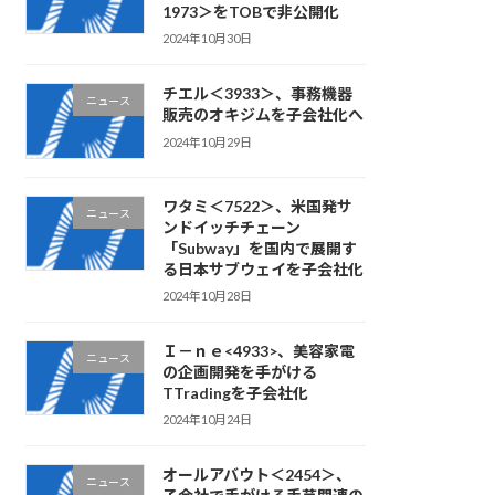
1973＞をTOBで非公開化
2024年10月30日
チエル＜3933＞、事務機器
ニュース
販売のオキジムを子会社化へ
2024年10月29日
ワタミ＜7522＞、米国発サ
ニュース
ンドイッチチェーン
「Subway」を国内で展開す
る日本サブウェイを子会社化
2024年10月28日
Ｉ－ｎｅ<4933>、美容家電
ニュース
の企画開発を手がける
TTradingを子会社化
2024年10月24日
オールアバウト＜2454＞、
ニュース