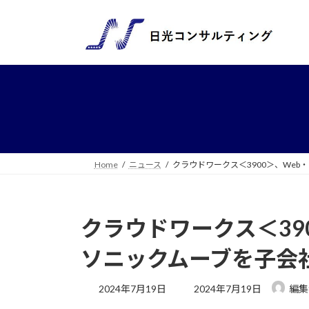
コ
ナ
ン
ビ
テ
ゲ
ン
ー
ツ
シ
へ
ョ
ス
ン
キ
に
ッ
移
プ
動
Home
ニュース
クラウドワークス＜3900＞、We
クラウドワークス＜39
ソニックムーブを子会
最
2024年7月19日
2024年7月19日
編集
終