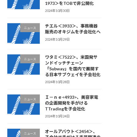
1973＞をTOBで非公開化
2024年10月30日
チエル＜3933＞、事務機器
ニュース
販売のオキジムを子会社化へ
2024年10月29日
ワタミ＜7522＞、米国発サ
ニュース
ンドイッチチェーン
「Subway」を国内で展開す
る日本サブウェイを子会社化
2024年10月28日
Ｉ－ｎｅ<4933>、美容家電
ニュース
の企画開発を手がける
TTradingを子会社化
2024年10月24日
オールアバウト＜2454＞、
ニュース