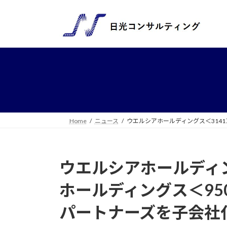
コ
ナ
ン
ビ
テ
ゲ
ン
ー
ツ
シ
へ
ョ
ス
ン
キ
に
ッ
移
プ
動
Home
ニュース
ウエルシアホールディングス＜314
ウエルシアホールディン
ホールディングス＜95
パートナーズを子会社