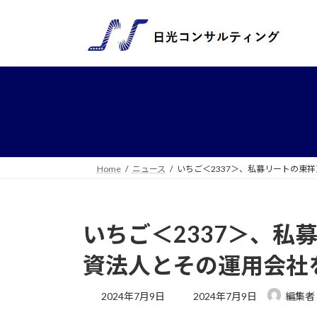
コ
ナ
ン
ビ
テ
ゲ
ン
ー
ツ
シ
へ
ョ
ス
ン
キ
に
ッ
移
プ
動
Home
ニュース
いちご＜2337＞、私募リートの東
いちご＜2337＞、私
資法人とその運用会社
最
2024年7月9日
2024年7月9日
編集者
終