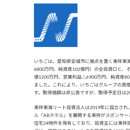
更
新
日
時
:
いちごは、愛知県安城市に拠点を置く東祥東海
6800万円、純資産102億円）の全投資口と
億1200万円、営業利益△6900万円、純資産
ました。これにより、いちごはグループの資
す。取得価額は非公表ですが、取得予定日は20
東祥東海リート投資法人は2019年に設立さ
ル「ABホテル」を展開する東祥がスポンサー
住宅24物件を保有しており、投資主には東祥