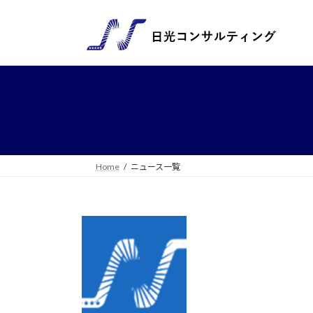
コ
ナ
ン
ビ
テ
ゲ
ン
ー
ツ
シ
へ
ョ
ス
ン
キ
に
ッ
移
プ
動
Home
ニュース一覧