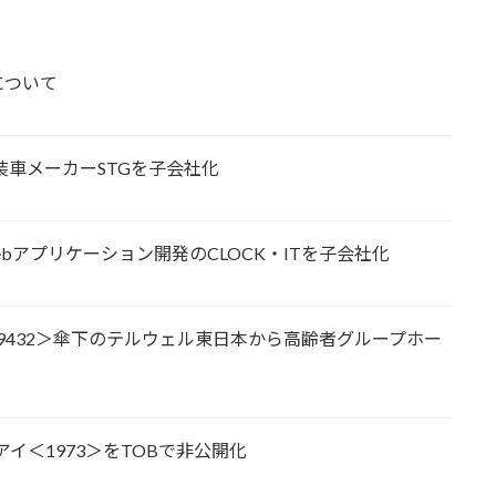
について
装車メーカーSTGを子会社化
bアプリケーション開発のCLOCK・ITを子会社化
＜9432＞傘下のテルウェル東日本から高齢者グループホー
アイ＜1973＞をTOBで非公開化